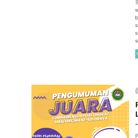
S
w
b
s
s
s
P